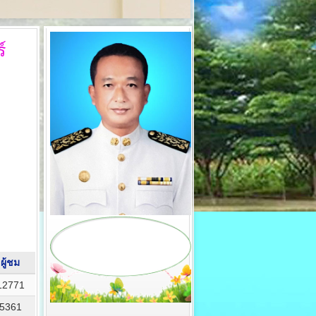
์
ผู้ชม
12771
5361