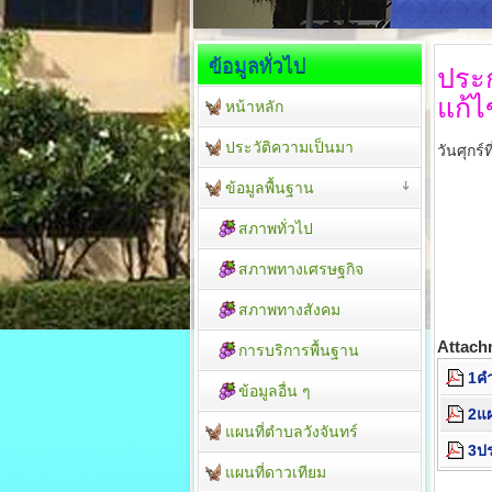
ข้อมูลทั่วไป
ประ
แก้ไ
หน้าหลัก
ประวัติความเป็นมา
วันศุกร
ข้อมูลพื้นฐาน
สภาพทั่วไป
สภาพทางเศรษฐกิจ
สภาพทางสังคม
Attach
การบริการพื้นฐาน
1คำ
ข้อมูลอื่น ๆ
2แผ
แผนที่ตำบลวังจันทร์
3ปร
แผนที่ดาวเทียม