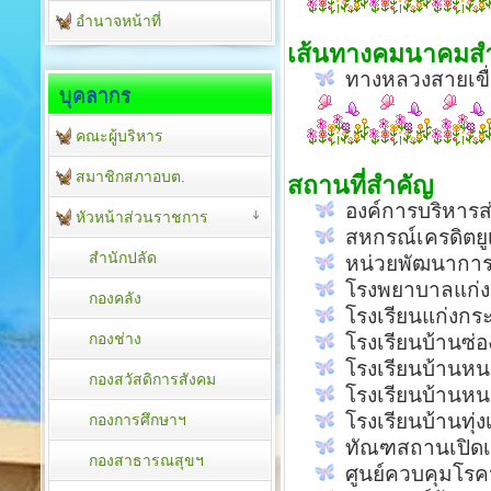
อำนาจหน้าที่
เส้นทางคมนาคมส
ทางหลวงสายเขื่
บุคลากร
คณะผู้บริหาร
สมาชิกสภาอบต.
สถานที่สำคัญ
องค์การบริหารส่
หัวหน้าส่วนราชการ
สหกรณ์เครดิตยูเน
สำนักปลัด
หน่วยพัฒนาการเค
โรงพยาบาลแก่ง
กองคลัง
โรงเรียนแก่งกร
กองช่าง
โรงเรียนบ้านซ่อ
โรงเรียนบ้านห
กองสวัสดิการสังคม
โรงเรียนบ้านห
โรงเรียนบ้านทุ่ง
กองการศึกษาฯ
ทัณฑสถานเปิดเข
กองสาธารณสุขฯ
ศูนย์ควบคุมโรค