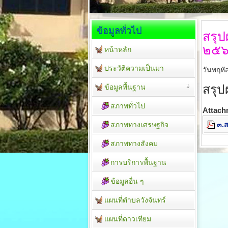
ข้อมูลทั่วไป
สรุป
๒๕
หน้าหลัก
ประวัติความเป็นมา
วันพฤหั
สรุป
ข้อมูลพื้นฐาน
สภาพทั่วไป
Attach
สภาพทางเศรษฐกิจ
๓.ส
สภาพทางสังคม
การบริการพื้นฐาน
ข้อมูลอื่น ๆ
แผนที่ตำบลวังจันทร์
แผนที่ดาวเทียม